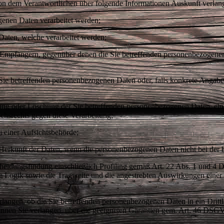
 von dem Verantwortlichen über folgende Informationen Auskunft verla
nen Daten verarbeitet werden;
ten, welche verarbeitet werden;
pfängern, gegenüber denen die Sie betreffenden personenbezogenen
 betreffenden personenbezogenen Daten oder, falls konkrete Angaben h
g oder Löschung der Sie betreffenden personenbezogenen Daten, eine
uchsrechts gegen diese Verarbeitung;
 einer Aufsichtsbehörde;
erkunft der Daten, wenn die personenbezogenen Daten nicht bei der 
eidungsfindung einschließlich Profiling gemäß Art. 22 Abs. 1 und 4 
te Logik sowie die Tragweite und die angestrebten Auswirkungen einer d
rlangen, ob die Sie betreffenden personenbezogenen Daten in ein Drittl
nnen Sie verlangen, über die geeigneten Garantien gem. Art. 46 D