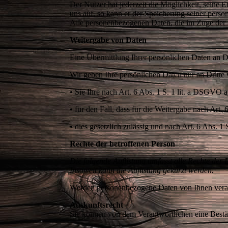
Der Nutzer hat jederzeit die Möglichkeit, seine
uns auf, so kann er der Speicherung seiner perso
Alle personenbezogenen Daten, die im Zuge der
Weitergabe von Daten
Eine Übermittlung Ihrer persönlichen Daten an D
Wir geben Ihre persönlichen Daten nur an Dritte
• Sie Ihre nach Art. 6 Abs. 1 S. 1 lit. a DSGVO 
• für den Fall, dass für die Weitergabe nach Art
• dies gesetzlich zulässig und nach Art. 6 Abs. 1
Rechte der betroffenen Person
Die folgende Auflistung umfasst alle Rechte der
Insoweit kann die Auflistung gekürzt werden.
Werden personenbezogene Daten von Ihnen verar
Auskunftsrecht
Sie können von dem Verantwortlichen eine Bestät