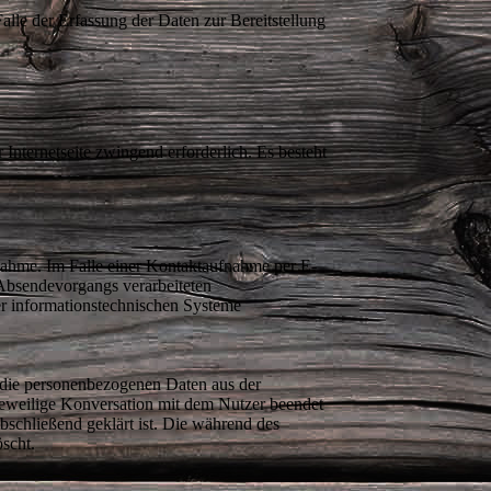
alle der Erfassung der Daten zur Bereitstellung
 Internetseite zwingend erforderlich. Es besteht
nahme. Im Falle einer Kontaktaufnahme per E-
s Absendevorgangs verarbeiteten
er informationstechnischen Systeme
r die personenbezogenen Daten aus der
 jeweilige Konversation mit dem Nutzer beendet
bschließend geklärt ist. Die während des
scht.