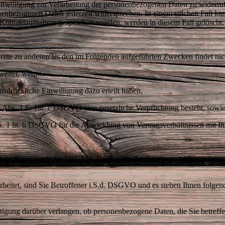
 Einwilligung zur Verarbeitung der personenbezogenen Daten zu widerr
nenbezogenen Daten jederzeit widersprechen. In einem solchen Fall kan
 Kontaktaufnahme gespeichert wurden, werden in diesem Fall gelösch
ritte zu anderen als den im Folgenden aufgeführten Zwecken findet nic
 weiter, wenn:
ausdrückliche Einwilligung dazu erteilt haben,
. 6 Abs. 1 S. 1lit. c DSGVO eine gesetzliche Verpflichtung besteht, sow
 S. 1 lit. b DSGVO für die Abwicklung von Vertragsverhältnissen mit Ih
 Betroffenen nach der DSGVO. Rechte, die für die eigene Webseite kei
beitet, sind Sie Betroffener i.S.d. DSGVO und es stehen Ihnen folge
igung darüber verlangen, ob personenbezogene Daten, die Sie betreffe