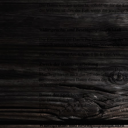
Die Daten werden gelöscht, sobald sie für die Er
der Website ist dies der Fall, wenn die jeweilige
Widerspruchs- und Beseitigungsmöglichkeit
Die Erfassung der Daten zur Bereitstellung der We
folglich seitens des Nutzers keine Widerspruchs
die Verarbeitung Art. 6 Abs. 1 lit. b DSGVO.
Zweck der Datenverarbeitung
Die Verarbeitung der personenbezogenen Daten a
Mail liegt hieran auch das erforderliche berecht
personenbezogenen Daten dienen dazu, einen Mis
sicherzustellen.
Dauer der Speicherung
Die Daten werden gelöscht, sobald sie für die E
Eingabemaske des Kontaktformulars und diejenige
ist. Beendet ist die Konversation dann, wenn sic
Absendevorgangs zusätzlich erhobenen personenb
Widerspruchs- und Beseitigungsmöglichkeit