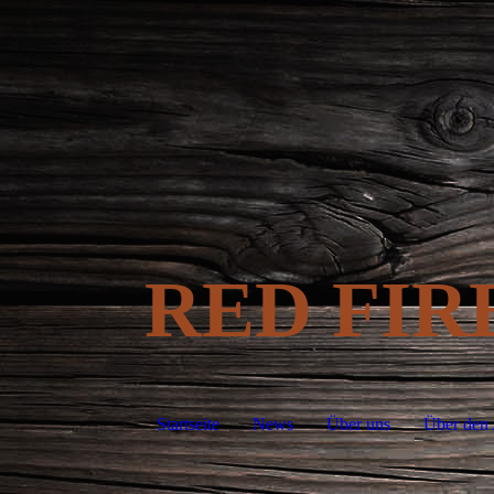
R
ED FIR
Startseite
News
Über uns
Über den 