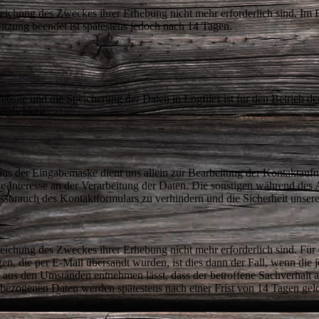
reichung des Zweckes ihrer Erhebung nicht mehr erforderlich sind. Im F
 Sitzung beendet ist spätestens jedoch nach 14 Tagen.
bsite und die Speicherung der Daten in Logfiles ist für den Betrieb der
möglichkeit.
us der Eingabemaske dient uns allein zur Bearbeitung der Kontaktauf
igte Interesse an der Verarbeitung der Daten. Die sonstigen während de
sbrauch des Kontaktformulars zu verhindern und die Sicherheit unser
rreichung des Zweckes ihrer Erhebung nicht mehr erforderlich sind. Fü
n, die per E-Mail übersandt wurden, ist dies dann der Fall, wenn die
h aus den Umständen entnehmen lässt, dass der betroffene Sachverhalt a
ezogenen Daten werden spätestens nach einer Frist von 14 Tagen gelö