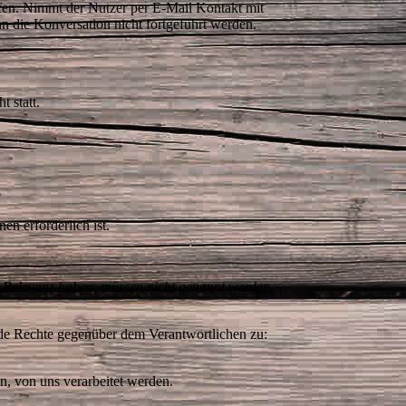
ufen. Nimmt der Nutzer per E-Mail Kontakt mit
n die Konversation nicht fortgeführt werden.
t.
ht statt.
ie
nen erforderlich ist.
ne Relevanz haben, müssen nicht genannt werden.
nde Rechte gegenüber dem Verantwortlichen zu:
n, von uns verarbeitet werden.