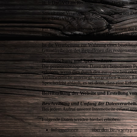
lit. b DSGVO als Rechtsgrundlage. Dies gilt auc
Soweit eine Verarbeitung personenbezogener Daten 
lit. c DSGVO als Rechtsgrundlage.
Für den Fall, dass lebenswichtige Interessen der
machen, dient Art. 6 Abs. 1 lit. d DSGVO als R
Ist die Verarbeitung zur Wahrung eines berechtig
Grundfreiheiten des Betroffenen das erstgenannte
Datenlöschung und Speicherdauer
Die personenbezogenen Daten der betroffenen Per
erfolgen, wenn dies durch den europäischen oder
Verantwortliche unterliegt, vorgesehen wurde. 
Speicherfrist abläuft, es sei denn, dass eine Erf
Bereitstellung der Website und Erstellung von
Beschreibung und Umfang der Datenverarbeit
Bei jedem Aufruf unserer Internetseite erfasst
Folgende Daten werden hierbei erhoben:
Informationen über den Browsertyp un