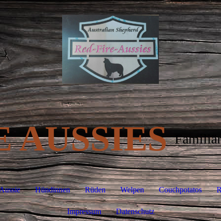
E AUSSIES
Familiär
Aussie
Hündinnen
Rüden
Welpen
Couchpotatos
R
Impressum
Datenschutz