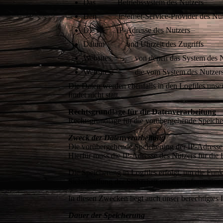
Das Betriebssystem des Nutzers
Den Internet-Service-Provider des Nut
Die IP-Adresse des Nutzers
Datum und Uhrzeit des Zugriffs
Websites, von denen das System des Nut
Websites, die vom System des Nutzers 
Die Daten werden ebenfalls in den Logfiles uns
findet nicht statt.
Rechtsgrundlage für die Datenverarbeitung
Rechtsgrundlage für die vorübergehende Speicher
Zweck der Datenverarbeitung
Die vorübergehende Speicherung der IP-Adresse 
Hierfür muss die IP-Adresse des Nutzers für die
Die Speicherung in Logfiles erfolgt, um die Fun
Sicherstellung der Sicherheit unserer informati
In diesen Zwecken liegt auch unser berechtigtes
Dauer der Speicherung