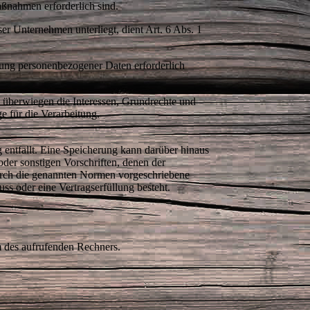
Maßnahmen erforderlich sind.
ser Unternehmen unterliegt, dient Art. 6 Abs. 1
itung personenbezogener Daten erforderlich
d überwiegen die Interessen, Grundrechte und
age für die Verarbeitung.
entfällt. Eine Speicherung kann darüber hinaus
der sonstigen Vorschriften, denen der
durch die genannten Normen vorgeschriebene
hluss oder eine Vertragserfüllung besteht.
em des aufrufenden Rechners.