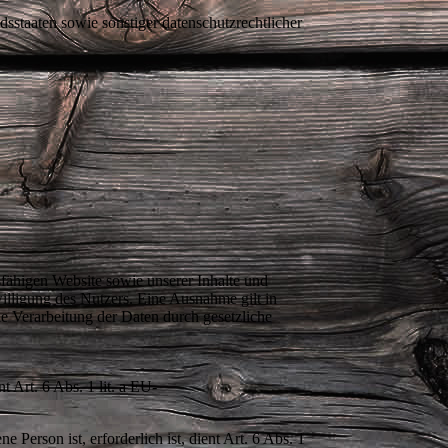
sstaaten sowie sonstiger datenschutzrechtlicher
sfähigen Website sowie unserer Inhalte und
illigung des Nutzers. Eine Ausnahme gilt in
ie Verarbeitung der Daten durch gesetzliche
 Art. 6 Abs. 1 lit. a EU-
 Person ist, erforderlich ist, dient Art. 6 Abs. 1