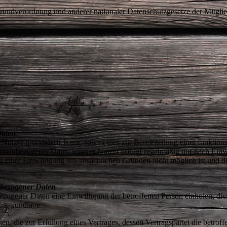
undverordnung und anderer nationaler Datenschutzgesetze der Mitglied
Daten
utzer grundsätzlich nur, soweit dies zur Bereitstellung einer funktion
rsonenbezogener Daten unserer Nutzer erfolgt regelmäßig nur nach Einw
g einer Einwilligung aus tatsächlichen Gründen nicht möglich ist und d
nbezogener Daten
ogener Daten eine Einwilligung der betroffenen Person einholen, dient
htsgrundlage.
 die zur Erfüllung eines Vertrages, dessen Vertragspartei die betroffene