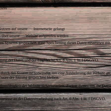
zers
zers auf unsere Internetseite gelangt
über unsere Website aufgerufen werden
eres Systems gespeichert. Eine Speicherung dieser Daten zusammen mi
ung der Daten und der Logfiles ist Art. 6 Abs. 1 lit. f DSGVO.
durch das System ist notwendig, um eine Auslieferung der Website an
 Dauer der Sitzung gespeichert bleiben.
ktionsfähigkeit der Website sicherzustellen. Zudem dienen uns die Date
onstechnischen Systeme. Eine Auswertung der Daten zu Marketingzwecke
 Interesse an der Datenverarbeitung nach Art. 6 Abs. 1 lit. f DSGVO.