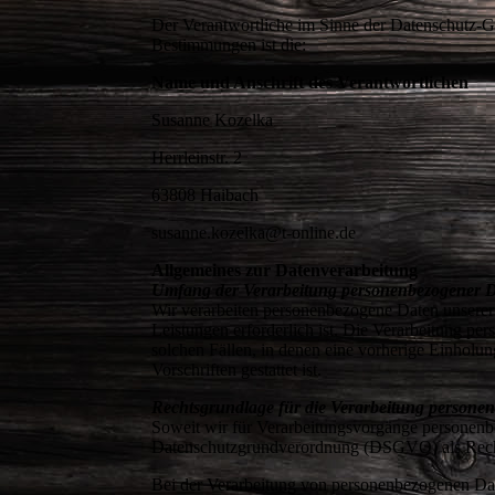
Der Verantwortliche im Sinne der Datenschutz-Gr
Bestimmungen ist die:
Name und Anschrift des Verantwortlichen
Susanne Kozelka
Herrleinstr. 2
63808 Haibach
susanne.kozelka@t-online.de
Allgemeines zur Datenverarbeitung
Umfang der Verarbeitung personenbezogener 
Wir verarbeiten personenbezogene Daten unserer N
Leistungen erforderlich ist. Die Verarbeitung pe
solchen Fällen, in denen eine vorherige Einholun
Vorschriften gestattet ist.
Rechtsgrundlage für die Verarbeitung persone
Soweit wir für Verarbeitungsvorgänge personenbez
Datenschutzgrundverordnung (DSGVO) als Rec
Bei der Verarbeitung von personenbezogenen Daten,