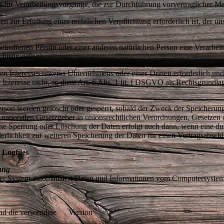
h für Verarbeitungsvorgänge, die zur Durchführung vorvertraglicher 
zur Erfüllung einer rechtlichen Verpflichtung erforderlich ist, der un
 betroffenen Person oder einer anderen natürlichen Person eine Verarbe
echtsgrundlage.
ten Interesses unseres Unternehmens oder eines Dritten erforderlich un
 Interesse nicht, so dient Art. 6 Abs. 1 lit. f DSGVO als Rechtsgrundl
son werden gelöscht oder gesperrt, sobald der Zweck der Speicherung 
 nationalen Gesetzgeber in unionsrechtlichen Verordnungen, Gesetzen o
Eine Sperrung oder Löschung der Daten erfolgt auch dann, wenn eine 
orderlichkeit zur weiteren Speicherung der Daten für einen Vertragsabsc
 Logfiles
ung
 unser System automatisiert Daten und Informationen vom Computersyst
d die verwendete Version