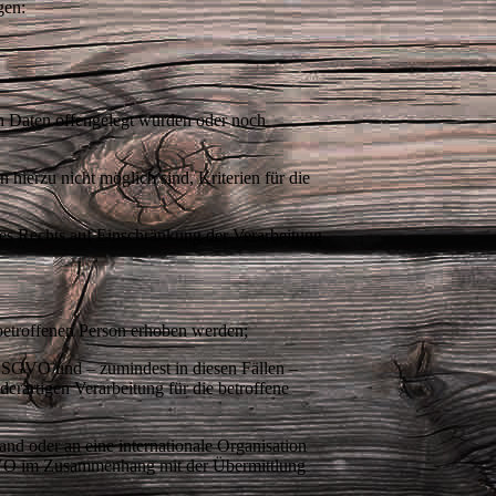
ngen:
 Daten offengelegt wurden oder noch
ierzu nicht möglich sind, Kriterien für die
s Rechts auf Einschränkung der Verarbeitung
betroffenen Person erhoben werden;
DSGVO und – zumindest in diesen Fällen –
erartigen Verarbeitung für die betroffene
and oder an eine internationale Organisation
SGVO im Zusammenhang mit der Übermittlung